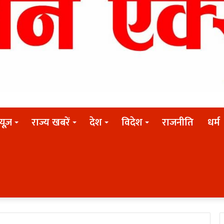
न्यूज़
राज्य खबरें
देश
विदेश
राजनीति
धर्म