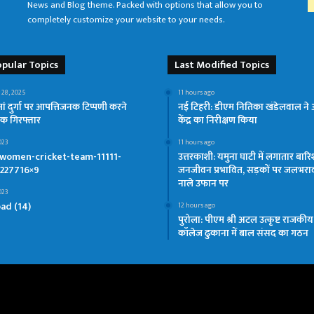
News and Blog theme. Packed with options that allow you to
completely customize your website to your needs.
pular Topics
Last Modified Topics
 28, 2025
11 hours ago
मां दुर्गा पर आपत्तिजनक टिप्पणी करने
नई टिहरी: डीएम नितिका खंडेलवाल ने 
वक गिरफ्तार
केंद्र का निरीक्षण किया
023
11 hours ago
-women-cricket-team-11111-
उत्तरकाशी: यमुना घाटी में लगातार बारि
227716×9
जनजीवन प्रभावित, सड़कों पर जलभरा
नाले उफान पर
023
ad (14)
12 hours ago
पुरोला: पीएम श्री अटल उत्कृष्ट राजकी
कॉलेज ढुकाना में बाल संसद का गठन