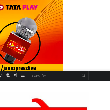
r
uTube
Instagram
Log
Random
Sidebar
Search
In
Article
for