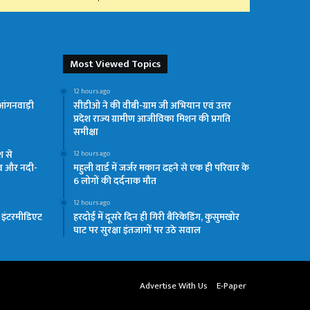
Most Viewed Topics
12 hours ago
आंगनवाड़ी
सीडीओ ने की वीबी-ग्राम जी अभियान एवं उत्तर
प्रदेश राज्य ग्रामीण आजीविका मिशन की प्रगति
समीक्षा
श से
12 hours ago
व और नदी-
महुली वार्ड में जर्जर मकान ढहने से एक ही परिवार के
6 लोगों की दर्दनाक मौत
12 hours ago
य इंटरमीडिएट
हरदोई में दूसरे दिन ही गिरी बैरिकेडिंग, कुसुमखोर
घाट पर सुरक्षा इंतजामों पर उठे सवाल
Advertise With Us
E-Paper