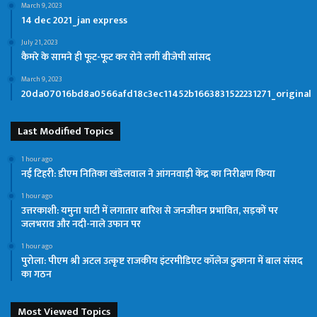
March 9, 2023
14 dec 2021_jan express
July 21, 2023
कैमरे के सामने ही फूट-फूट कर रोने लगीं बीजेपी सांसद
March 9, 2023
20da07016bd8a0566afd18c3ec11452b1663831522231271_original
Last Modified Topics
1 hour ago
नई टिहरी: डीएम नितिका खंडेलवाल ने आंगनवाड़ी केंद्र का निरीक्षण किया
1 hour ago
उत्तरकाशी: यमुना घाटी में लगातार बारिश से जनजीवन प्रभावित, सड़कों पर
जलभराव और नदी-नाले उफान पर
1 hour ago
पुरोला: पीएम श्री अटल उत्कृष्ट राजकीय इंटरमीडिएट कॉलेज ढुकाना में बाल संसद
का गठन
Most Viewed Topics