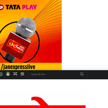
r
uTube
Instagram
Log
Random
Sidebar
Search
In
Article
for