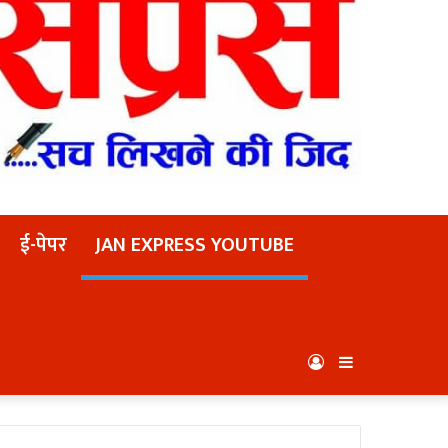
ई-पेपर
JAN EXPRESS YOUTUBE
Log
Sidebar
In