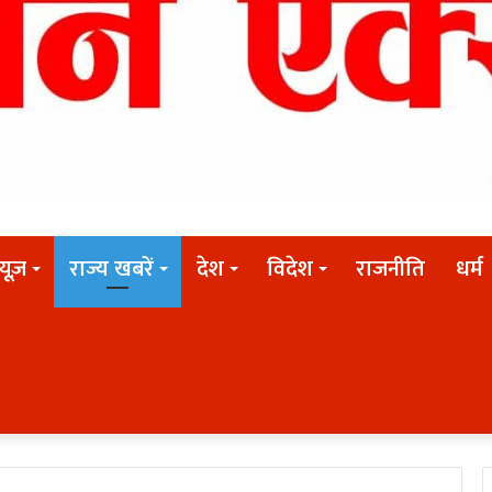
न्यूज़
राज्य खबरें
देश
विदेश
राजनीति
धर्म