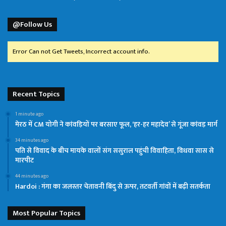
@Follow Us
Error Can not Get Tweets, Incorrect account info.
Recent Topics
1 minute ago
मेरठ में CM योगी ने कांवड़ियों पर बरसाए फूल, ‘हर-हर महादेव’ से गूंजा कांवड़ मार्ग
34 minutes ago
पति से विवाद के बीच मायके वालों संग ससुराल पहुंची विवाहिता, विधवा सास से
मारपीट
44 minutes ago
Hardoi : गंगा का जलस्तर चेतावनी बिंदु से ऊपर, तटवर्ती गांवों में बढ़ी सतर्कता
Most Popular Topics