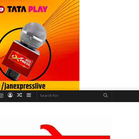
r
uTube
Instagram
Log
Random
Sidebar
Search
In
Article
for