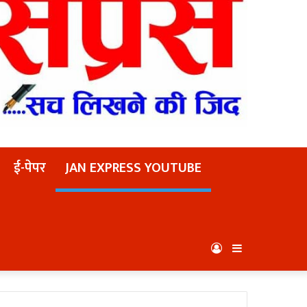
ई-पेपर
JAN EXPRESS YOUTUBE
Log
Sidebar
In