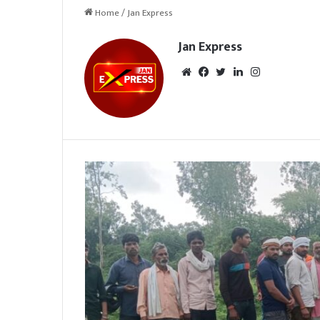
Home
/
Jan Express
Jan Express
We
Fac
Twi
Lin
Inst
bsi
eb
tte
ked
agr
te
oo
r
In
am
k