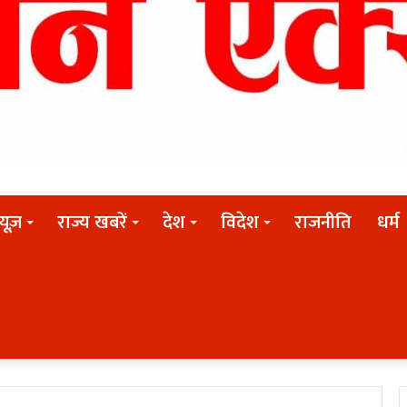
न्यूज़
राज्य खबरें
देश
विदेश
राजनीति
धर्म