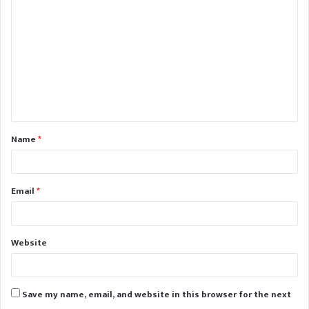
o
m
m
e
n
t
Name
*
*
Email
*
Website
Save my name, email, and website in this browser for the next