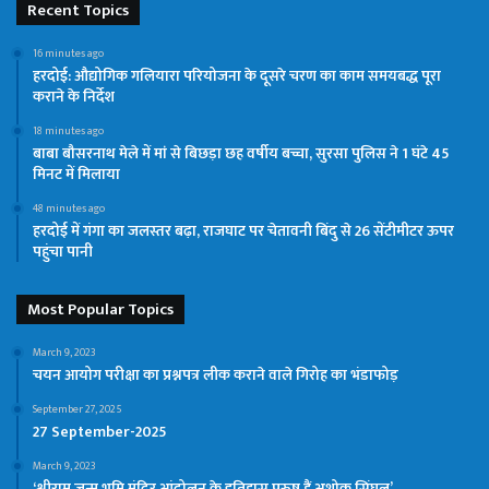
Recent Topics
16 minutes ago
हरदोई: औद्योगिक गलियारा परियोजना के दूसरे चरण का काम समयबद्ध पूरा
कराने के निर्देश
18 minutes ago
बाबा बौसरनाथ मेले में मां से बिछड़ा छह वर्षीय बच्चा, सुरसा पुलिस ने 1 घंटे 45
मिनट में मिलाया
48 minutes ago
हरदोई में गंगा का जलस्तर बढ़ा, राजघाट पर चेतावनी बिंदु से 26 सेंटीमीटर ऊपर
पहुंचा पानी
Most Popular Topics
March 9, 2023
चयन आयोग परीक्षा का प्रश्नपत्र लीक कराने वाले गिरोह का भंडाफोड़
September 27, 2025
27 September-2025
March 9, 2023
‘श्रीराम जन्म भूमि मंदिर आंदोलन के इतिहास पुरुष हैं अशोक सिंघल’