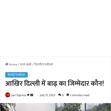
Home
/
राज्य खबरें
/
दिल्ली/एनसीआर
दिल्ली/एनसीआर
आखिर दिल्ली में बाढ़ का जिम्मेदार कौन!
Jan Express
F
S
July 13, 2023
0
3 minutes read
o
e
l
n