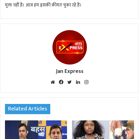
मुक्त नहीं है। आज हम इसकी कीमत चुका रहे हैं।
Jan Express
We
Fac
Twi
Lin
Inst
bsi
eb
tte
ked
agr
te
oo
r
In
am
k
Related Articles