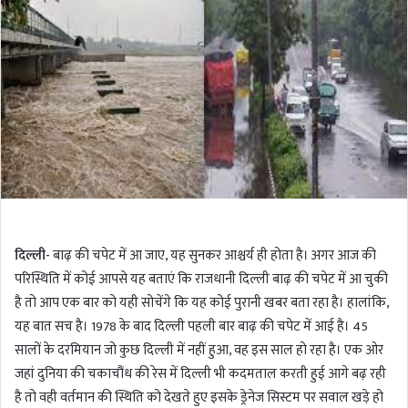
l
d
o
a
w
n
o
e
n
m
T
a
w
i
i
l
t
t
e
r
दिल्ली-
बाढ़ की चपेट में आ जाए, यह सुनकर आश्चर्य ही होता है। अगर आज की
परिस्थिति में कोई आपसे यह बताएं कि राजधानी दिल्ली बाढ़ की चपेट में आ चुकी
है तो आप एक बार को यही सोचेंगे कि यह कोई पुरानी खबर बता रहा है। हालांकि,
यह बात सच है। 1978 के बाद दिल्ली पहली बार बाढ़ की चपेट में आई है। 45
सालों के दरमियान जो कुछ दिल्ली में नहीं हुआ, वह इस साल हो रहा है। एक ओर
जहां दुनिया की चकाचौंध की रेस में दिल्ली भी कदमताल करती हुई आगे बढ़ रही
है तो वही वर्तमान की स्थिति को देखते हुए इसके ड्रेनेज सिस्टम पर सवाल खड़े हो