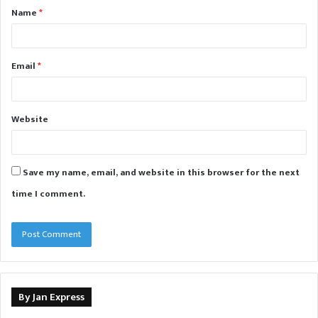
Name
*
*
Email
*
Website
Save my name, email, and website in this browser for the next
time I comment.
By Jan Express