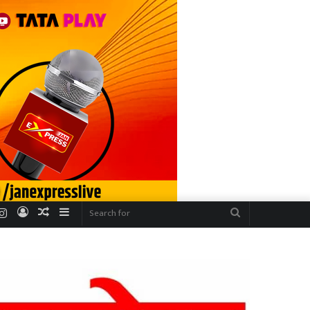
r
uTube
Instagram
Log
Random
Sidebar
Search
In
Article
for