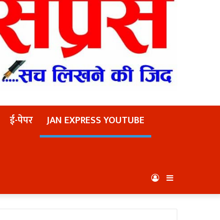
ई-पेपर
JAN EXPRESS YOUTUBE
Log
Sidebar
In