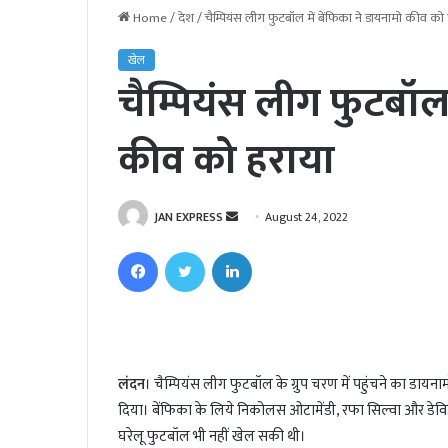
Home
/
देश
/
चैम्पियंस लीग फुटबॉल में बेंफिका ने डायनामो कीव को 
खेल
चैम्पियंस लीग फुटबॉल 
कीव को हराया
JAN EXPRESS
S
August 24, 2022
e
Facebook
Twitter
LinkedIn
n
d
a
n
e
लंदन
। चैम्पियंस लीग फुटबॉल के ग्रुप चरण में पहुंचने का डायन
m
दिया। बेंफिका के लिये निकोलस ओटामेंडी, रफा सिल्वा और डेविड
a
i
घरेलू फुटबॉल भी नहीं खेल सकी थी।