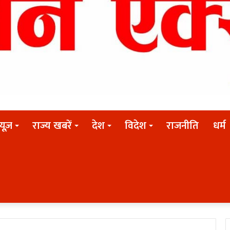
न्यूज़
राज्य खबरें
देश
विदेश
राजनीति
धर्म