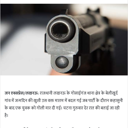
o
e
l
n
l
d
o
a
w
n
o
e
n
m
T
a
w
i
i
l
t
t
e
r
जन एक्सप्रेस/लखनऊ:
राजधानी लखनऊ के गोसाईगंज थाना क्षेत्र के बेलीखुर्द
गांव में जन्मदिन की खुशी उस वक्त मातम में बदल गई जब पार्टी के दौरान कहासुनी
के बाद एक युवक को गोली मार दी गई। घटना गुरुवार देर रात की बताई जा रही
है।