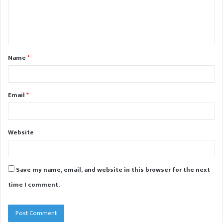
e
n
t
Name
*
*
Email
*
Website
Save my name, email, and website in this browser for the next
time I comment.