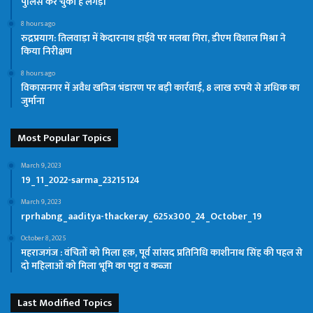
पुलिस कर चुकी है लंगड़ा
8 hours ago
रुद्रप्रयाग: तिलवाड़ा में केदारनाथ हाईवे पर मलबा गिरा, डीएम विशाल मिश्रा ने
किया निरीक्षण
8 hours ago
विकासनगर में अवैध खनिज भंडारण पर बड़ी कार्रवाई, 8 लाख रुपये से अधिक का
जुर्माना
Most Popular Topics
March 9, 2023
19_11_2022-sarma_23215124
March 9, 2023
rprhabng_aaditya-thackeray_625x300_24_October_19
October 8, 2025
महराजगंज : वंचितों को मिला हक़, पूर्व सांसद प्रतिनिधि काशीनाथ सिंह की पहल से
दो महिलाओं को मिला भूमि का पट्टा व कब्जा
Last Modified Topics