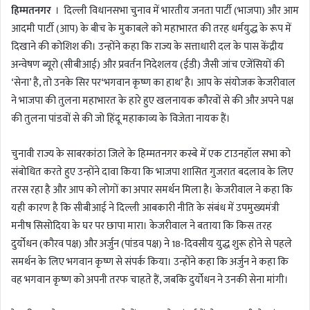
हिम्मतनगर
। दिल्ली विधानसभा चुनाव में भारतीय जनता पार्टी (भाजपा) और आम
a
आदमी पार्टी (आप) के बीच के मुकाबले को महाभारत की तरह धर्मयुद्ध के रूप में
n
दिखाने की कोशिश की। उन्होंने कहा कि राज्य के सत्ताधारी दल के पास केंद्रीय
e
m
अन्वेषण ब्यूरो (सीबीआई) और प्रवर्तन निदेशलय (ईडी) जैसी जांच एजेंसियों की
a
‘सेना’ है, तो उनके सिर पर‘भगवान कृष्ण का हाथ’ है। आप के संयोजक केजरीवाल
i
ने भाजपा की तुलना महाभारत के हारे हुए खलनायक कौरवों से की और अपने पक्ष
l
की तुलना पांडवों से की जो हिंदू महाकाव्य के विजेता नायक हैं।
चुनावी राज्य के साबरकांठा जिले के हिम्मतनगर कस्बे में एक टाउनहॉल सभा को
संबोधित करते हुए उन्होंने दावा किया कि भाजपा शासित गुजरात बदलाव के लिए
तरस रहा है और आप को लोगों का अपार समर्थन मिला है। केजरीवाल ने कहा कि
यही कारण है कि सीबीआई ने दिल्ली आबकारी नीति के संबंध में उपमुख्यमंत्री
मनीष सिसोदिया के घर पर छापा मारा। केजरीवाल ने बताया कि किस तरह
दुर्योधन (कौरव पक्ष) और अर्जुन (पांडव पक्ष) ने 18-दिवसीय युद्ध शुरू होने से पहले
समर्थन के लिए भगवान कृष्ण से संपर्क किया। उन्होंने कहा कि अर्जुन ने कहा कि
वह भगवान कृष्ण को अपनी तरफ चाहते हैं, जबकि दुर्योधन ने उनकी सेना मांगी।