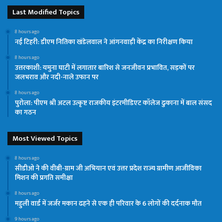
Last Modified Topics
8 hours ago
नई टिहरी: डीएम नितिका खंडेलवाल ने आंगनवाड़ी केंद्र का निरीक्षण किया
8 hours ago
उत्तरकाशी: यमुना घाटी में लगातार बारिश से जनजीवन प्रभावित, सड़कों पर
जलभराव और नदी-नाले उफान पर
8 hours ago
पुरोला: पीएम श्री अटल उत्कृष्ट राजकीय इंटरमीडिएट कॉलेज ढुकाना में बाल संसद
का गठन
Most Viewed Topics
8 hours ago
सीडीओ ने की वीबी-ग्राम जी अभियान एवं उत्तर प्रदेश राज्य ग्रामीण आजीविका
मिशन की प्रगति समीक्षा
8 hours ago
महुली वार्ड में जर्जर मकान ढहने से एक ही परिवार के 6 लोगों की दर्दनाक मौत
9 hours ago