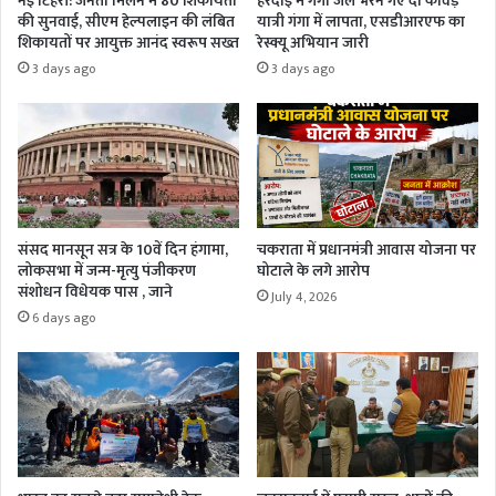
नई टिहरी: जनता मिलन में 80 शिकायतों
हरदोई में गंगा जल भरने गए दो कांवड़
की सुनवाई, सीएम हेल्पलाइन की लंबित
यात्री गंगा में लापता, एसडीआरएफ का
शिकायतों पर आयुक्त आनंद स्वरूप सख्त
रेस्क्यू अभियान जारी
3 days ago
3 days ago
संसद मानसून सत्र के 10वें दिन हंगामा,
चकराता में प्रधानमंत्री आवास योजना पर
लोकसभा में जन्म-मृत्यु पंजीकरण
घोटाले के लगे आरोप
संशोधन विधेयक पास , जाने
July 4, 2026
6 days ago