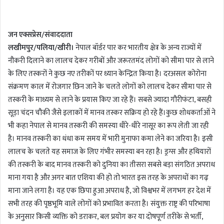
n
d
जन एक्सप्रेस/संवाददाता
a
लखीमपुर/पलिया/खीरी।
नेपाल बॉर्डर पार कर भारतीय क्षेत्र के अन्य राज्यों में
n
नौकरी दिलाने का लालच देकर गरीबों और जरूरतमंद लोगों को सीमा पार से लाने
e
m
के लिए तस्करों ने कुछ नए तरीकों पर ध्यान केन्द्रित किया है। दरअसल कोरोना
a
संक्रमण काल में रोजगार छिन जाने के चलते लोगों को लालच देकर सीमा पार से
i
तस्करी के माध्यम से लाने के प्रयास किए जा रहे हैं। सबसे ज्यादा गौरीफंटा, बसही
l
सूड़ा चंदन चौकी जैसे इलाकों में मानव तस्कर सक्रिय हो रहे हैं।कुछ शोधकर्ताओं ने
भी कहा नेपाल से मानव तस्करी की समस्या धीरे-धीरे नासूर का रूप लेती जा रही
है। मानव तस्करी का धंधा कम समय में भारी मुनाफा कमा लेने का जरिया है। इसी
लालच के चलते यह समाज के लिए गंभीर समस्या बन रहा है। ड्रग्स और हथियारों
की तस्करी के बाद मानव तस्करी को दुनिया का तीसरा सबसे बड़ा संगठित अपराध
माना गया है और अगर बात एशिया की हो तो भारत इस तरह के अपराधों का गढ़
माना जाने लगा है। यह एक छिपा हुआ अपराध है, जो विश्वभर में लगभग हर देश में
सभी तरह की पृष्ठभूमि वाले लोगों को प्रभावित करता है। संयुक्त राष्ट्र की परिभाषा
के अनुसार किसी व्यक्ति को डराकर, बल प्रयोग कर या दोषपूर्ण तरीके से भर्ती,