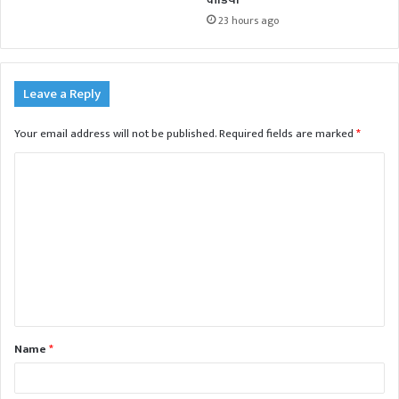
23 hours ago
Leave a Reply
Your email address will not be published.
Required fields are marked
*
C
o
m
m
e
n
t
Name
*
*