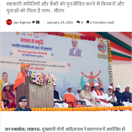
सहकारी समितियों और बैंकों को पुनर्जीवित करने से किसानों और
युवाओं को मिला है लाभ : सीएम
Jan Express
F
S
January 26, 2025
0
2 minutes read
o
e
l
n
l
d
o
a
w
n
o
e
n
m
T
a
w
i
i
l
t
t
e
r
जन एक्सप्रेस/ लखनऊ:
मुख्यमंत्री योगी आदित्यनाथ ने प्रयागराज में आयोजित हो