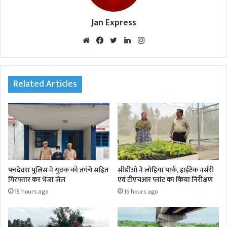
Jan Express
We
Fac
Twi
Lin
Inst
bsi
eb
tte
ked
agr
te
oo
r
In
am
k
Related Articles
पचदेवरा पुलिस ने युवक को तमंचे सहित
सीडीओ ने लोहिया पार्क, हाईटेक नर्सरी
गिरफ्तार कर भेजा जेल
एवं टीएचआर प्लांट का किया निरीक्षण
15 hours ago
16 hours ago