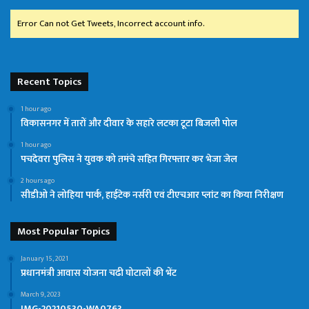
Error Can not Get Tweets, Incorrect account info.
Recent Topics
1 hour ago
विकासनगर में तारों और दीवार के सहारे लटका टूटा बिजली पोल
1 hour ago
पचदेवरा पुलिस ने युवक को तमंचे सहित गिरफ्तार कर भेजा जेल
2 hours ago
सीडीओ ने लोहिया पार्क, हाईटेक नर्सरी एवं टीएचआर प्लांट का किया निरीक्षण
Most Popular Topics
January 15, 2021
प्रधानमंत्री आवास योजना चढी घोटालों की भेंट
March 9, 2023
IMG-20210530-WA0763