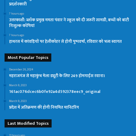
प्रदर्शनकारी
7 hours ago
उत्तरकाशी: ब्लॉक प्रमुख ममता पंवार ने स्कूल को दी जरूरी सामग्री, बच्चों को बांटी
निःशुल्क कॉपियां
7 hours ago
हाथरस में कांवड़ियों पर हेलीकॉप्टर से होगी पुष्पवर्षा, रविवार को भव्य स्वागत
Most Popular Topics
December 26, 2024
महराजगंज से महाकुंभ मेला ड्यूटी के लिए 249 होमगार्ड्स रवाना।
March 9, 2023
161ac076dcec6b0fe92a4d592378eec9_original
March 9, 2023
प्रदेश में अतिक्रमण की होगी नियमित मानिटरिंग
Last Modified Topics
11 hours ago