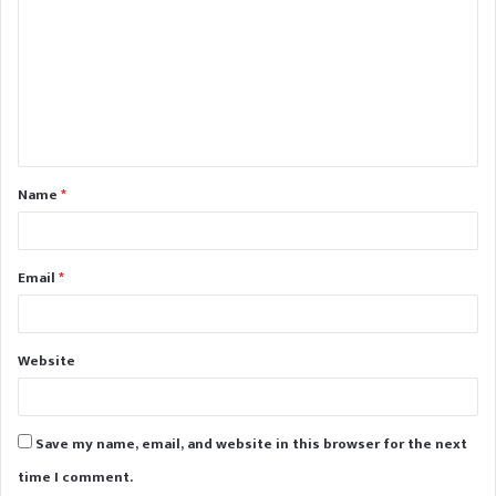
o
m
m
e
n
t
Name
*
*
Email
*
Website
Save my name, email, and website in this browser for the next
time I comment.