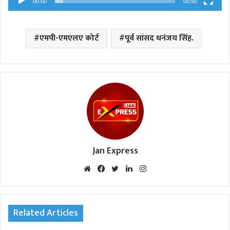
00:00
00:50
एमपी-एमएलए कोर्ट
पूर्व सांसद धनंजय सिंह.
Jan Express
We
Fac
Twi
Lin
Inst
bsi
eb
tte
ked
agr
te
oo
r
In
am
k
Related Articles