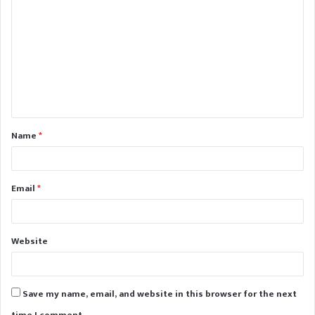
o
m
m
e
n
t
Name
*
*
Email
*
Website
Save my name, email, and website in this browser for the next