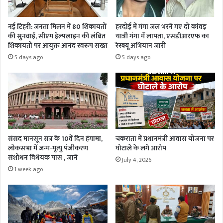
नई टिहरी: जनता मिलन में 80 शिकायतों
हरदोई में गंगा जल भरने गए दो कांवड़
की सुनवाई, सीएम हेल्पलाइन की लंबित
यात्री गंगा में लापता, एसडीआरएफ का
शिकायतों पर आयुक्त आनंद स्वरूप सख्त
रेस्क्यू अभियान जारी
5 days ago
5 days ago
संसद मानसून सत्र के 10वें दिन हंगामा,
चकराता में प्रधानमंत्री आवास योजना पर
लोकसभा में जन्म-मृत्यु पंजीकरण
घोटाले के लगे आरोप
संशोधन विधेयक पास , जाने
July 4, 2026
1 week ago