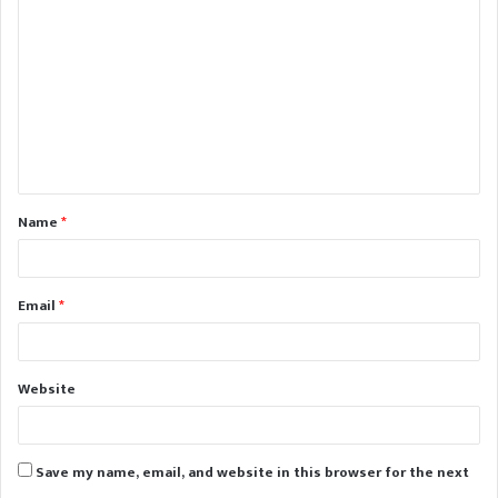
o
m
m
e
n
t
Name
*
*
Email
*
Website
Save my name, email, and website in this browser for the next