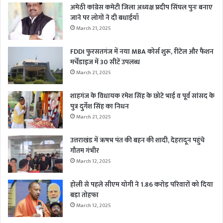
अमेठी कांग्रेस कमेटी जिला अध्यक्ष प्रदीप सिंघल पुनः बनाए
जाने पर लोगों ने दी बधाईयाँ
March 21, 2025
FDDI फुरसतगंज में नया MBA कोर्स शुरू, रीटेल और फैशन
मर्चेंडाइज में 30 सीटें उपलब्ध
March 21, 2025
शाहगंज के विधायक रमेश सिंह के छोटे भाई व पूर्व सांसद के
पुत्र दुर्गेश सिंह का निधन
March 21, 2025
उत्तराखंड में ऋषभ पंत की बहन की शादी, देहरादून पहुंचे
गौतम गंभीर
March 12, 2025
होली से पहले सीएम योगी ने 1.86 करोड़ परिवारों को दिया
बड़ा तोहफा
March 12, 2025