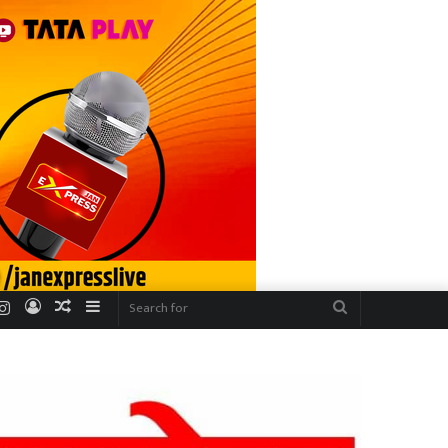
r
uTube
Instagram
Log
Random
Sidebar
Search
In
Article
for