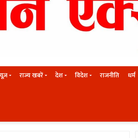
न्यूज़
राज्य खबरें
देश
विदेश
राजनीति
धर्म