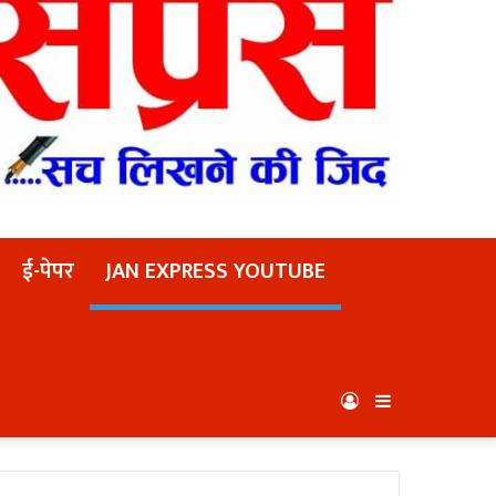
ई-पेपर
JAN EXPRESS YOUTUBE
Log
Sidebar
In