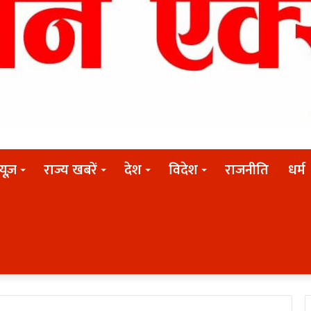
न्यूज़
राज्य खबरें
देश
विदेश
राजनीति
धर्म