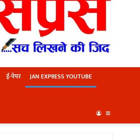
ई-पेपर
JAN EXPRESS YOUTUBE
Log
Sidebar
In