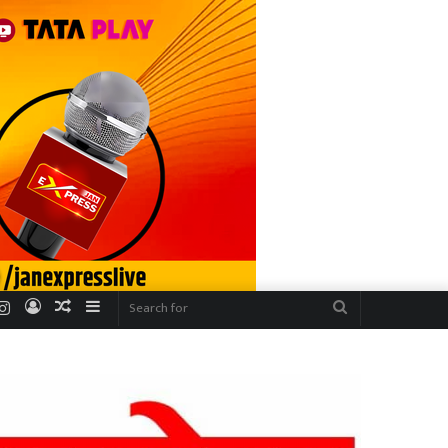
r
uTube
Instagram
Log
Random
Sidebar
Search
In
Article
for