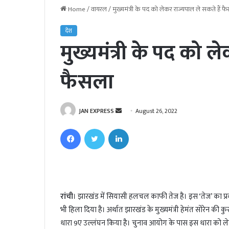
Home
/
वायरल
/
मुख्यमंत्री के पद को लेकर राज्यपाल ले सकते हैं फ
देश
मुख्यमंत्री के पद को ल
फैसला
JAN EXPRESS
S
August 26, 2022
e
Facebook
Twitter
LinkedIn
n
d
a
n
e
रांची
। झारखंड में सियासी हलचल काफी तेज है। इस ‘तेज’ का प्रका
m
भी हिला दिया है। अर्थात झारखंड के मुख्यमंत्री हेमंत सोरेन की कुर्
a
i
धारा 9ए उल्लंघन किया है। चुनाव आयोग के पास इस धारा को लेकर