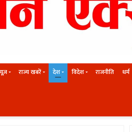
न्यूज़
राज्य खबरें
देश
विदेश
राजनीति
धर्म