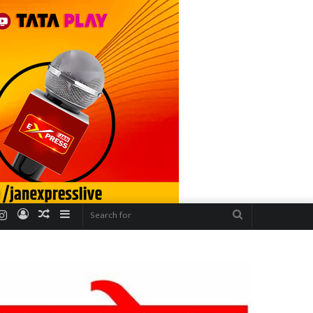
r
uTube
Instagram
Log
Random
Sidebar
Search
In
Article
for