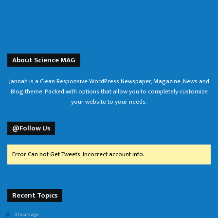
About Science MAG
Jannah is a Clean Responsive WordPress Newspaper, Magazine, News and
Blog theme. Packed with options that allow you to completely customize
your website to your needs.
@Follow Us
Error Can not Get Tweets, Incorrect account info.
Recent Topics
3 hours ago