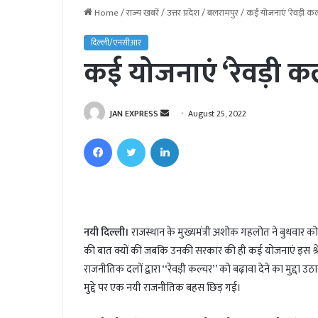
Home
/
राज्य खबरें
/
उत्तर प्रदेश
/
बलरामपुर
/
कई योजनाएं ‘रेवड़ी कल्च
दिल्ली/एनसीआर
कई योजनाएं ‘रेवड़ी कल्च
JAN EXPRESS
S
August 25, 2022
e
Facebook
Twitter
LinkedIn
n
d
a
n
e
नयी दिल्ली।
राजस्थान के मुख्यमंत्री अशोक गहलोत ने बुधवार को कहा
m
की बात क्यों की जबकि उनकी सरकार की ही कई योजनाएं इस श्रेणी म
a
i
राजनीतिक दलों द्वारा ‘‘रेवड़ी कल्चर’’ को बढ़ावा देने का मुद्
l
मुद्दे पर एक नयी राजनीतिक बहस छिड़ गई।