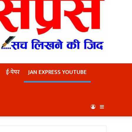
ई-पेपर
JAN EXPRESS YOUTUBE
Log
Sidebar
In