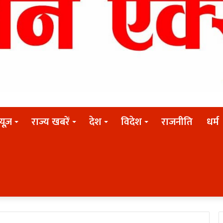
न्यूज़
राज्य खबरें
देश
विदेश
राजनीति
धर्म