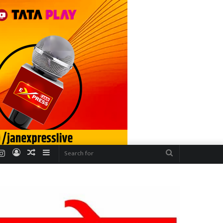
r
uTube
Instagram
Log
Random
Sidebar
Search
In
Article
for