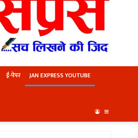
ई-पेपर
JAN EXPRESS YOUTUBE
Log
Sidebar
In