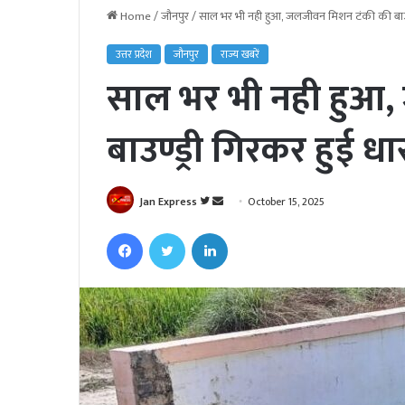
Home
/
जौनपुर
/
साल भर भी नही हुआ, जलजीवन मिशन टंकी की बाउण्
उत्तर प्रदेश
जौनपुर
राज्य खबरें
साल भर भी नही हुआ
बाउण्ड्री गिरकर हुई ध
Jan Express
F
S
October 15, 2025
o
e
Facebook
Twitter
LinkedIn
l
n
l
d
o
a
w
n
o
e
n
m
T
a
w
i