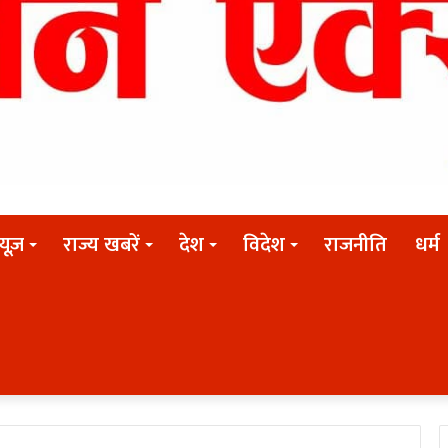
न्यूज़
राज्य खबरें
देश
विदेश
राजनीति
धर्म