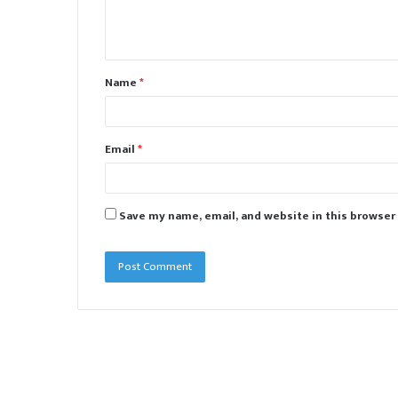
e
n
t
Name
*
*
Email
*
Save my name, email, and website in this browser