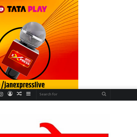
r
uTube
Instagram
Log
Random
Sidebar
Search
In
Article
for