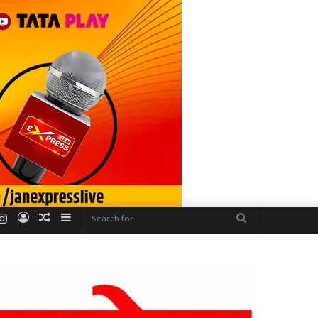
r
uTube
Instagram
Log
Random
Sidebar
Search
In
Article
for