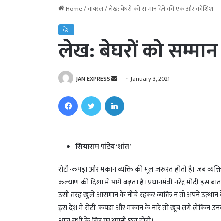
Home
/
वायरल
/
लेख: बेघरों को सम्मान देने की एक और कोशिश
देश
लेख: बेघरों को सम्म
JAN EXPRESS
S
January 3, 2021
e
Facebook
Twitter
LinkedIn
n
d
a
n
सियाराम पांडेय ‘शांत’
e
m
रोटी-कपड़ा और मकान व्यक्ति की मूल जरूरत होती है। जब व्यक्त
a
कल्याण की दिशा में आगे बढ़ता है। प्रधानमंत्री नरेंद्र मोदी इस ब
i
उसी तरह खुले आसमान के नीचे रहकर व्यक्ति न तो अपने उत्थान क
l
इस देश में रोटी-कपड़ा और मकान के नारे तो खूब लगे लेकिन उनकी प
आज सभी के सिर पर अपनी छत होती।