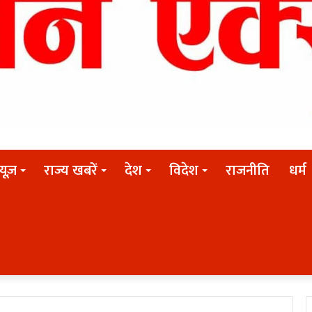
न्यूज़
राज्य खबरें
देश
विदेश
राजनीति
धर्म