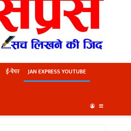
ई-पेपर
JAN EXPRESS YOUTUBE
Log
Sidebar
In