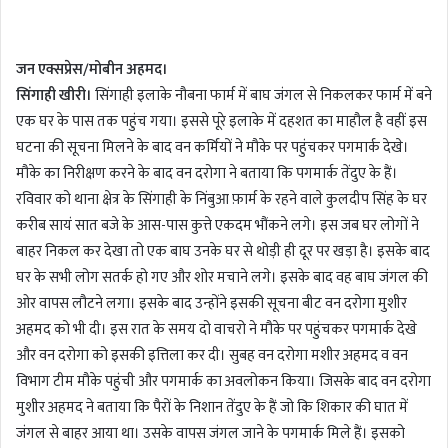
n
d
जन एक्सप्रेस/मोबीन अहमद।
a
सिंगाही खीरी।
सिंगाही इलाके नौबना फार्म में बाघ जंगल से निकलकर फार्म में बने
n
एक घर के पास तक पहुंच गया। इससे पूरे इलाके में दहशत का माहौल है वहीं इस
e
m
घटना की सूचना मिलने के बाद वन कर्मियों ने मौके पर पहुंचकर पगमार्क देखे।
a
मौके का निरीक्षण करने के बाद वन दरोगा ने बताया कि पगमार्क तेंदुए के हैं।
i
रविवार को थाना क्षेत्र के सिंगाही के निंबुआ फ़ार्म के रहने वाले कुलदीप सिंह के घर
l
करीब सायं सात बजे के आस-पास कुत्ते एकदम भौंकने लगे। इस जब घर लोगों ने
बाहर निकल कर देखा तो एक बाघ उनके घर से थोड़ी ही दूर पर खड़ा है। इसके बाद
घर के सभी लोग सतर्क हो गए और शोर मचाने लगे। इसके बाद वह बाघ जंगल की
ओर वापस लौटने लगा। इसके बाद उन्होंने इसकी सूचना बीट वन दरोगा मुशीर
अहमद को भी दी। इस रात के समय दो वाचरो ने मौके पर पहुंचकर पगमार्क देखे
और वन दरोगा को इसकी इत्तिला कर दी। सुबह वन दरोगा मशीर अहमद व वन
विभाग टीम मौके पहुंची और पगमार्क का अवलोकन किया। जिसके बाद वन दरोगा
मुशीर अहमद ने बताया कि पैरों के निशान तेंदुए के हैं जो कि शिकार की घात में
जंगल से बाहर आया था। उसके वापस जंगल जाने के पगमार्क मिले हैं। इसको