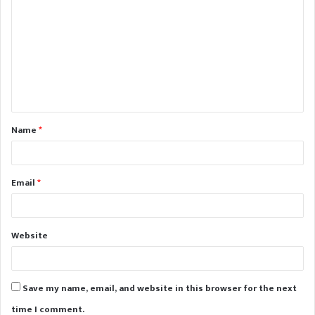
o
m
m
e
n
t
Name
*
*
Email
*
Website
Save my name, email, and website in this browser for the next
time I comment.