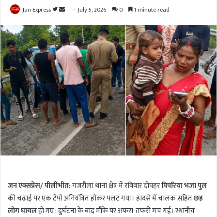
Jan Express
F
S
July 5, 2026
0
1 minute read
o
e
l
n
l
d
o
a
w
n
o
e
n
m
T
a
w
i
i
l
t
t
e
r
जन एक्सप्रेस/ पीलीभीत:
गजरौला थाना क्षेत्र में रविवार दोपहर
पिपरिया भजा पुल
की चढ़ाई पर एक टेंपो अनियंत्रित होकर पलट गया। हादसे में चालक सहित
छह
लोग घायल
हो गए। दुर्घटना के बाद मौके पर अफरा-तफरी मच गई। स्थानीय