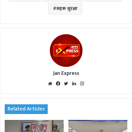
सड़क सुरक्षा
Jan Express
We
Fac
Twi
Lin
Inst
bsi
eb
tte
ked
agr
te
oo
r
In
am
k
Related Articles