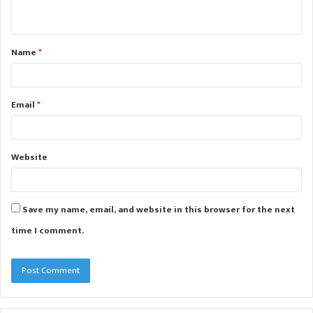
n
t
Name
*
*
Email
*
Website
Save my name, email, and website in this browser for the next
time I comment.