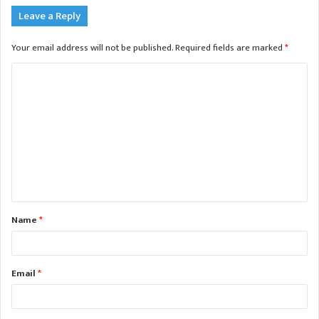
Leave a Reply
Your email address will not be published.
Required fields are marked
*
C
o
m
m
e
n
t
Name
*
*
Email
*