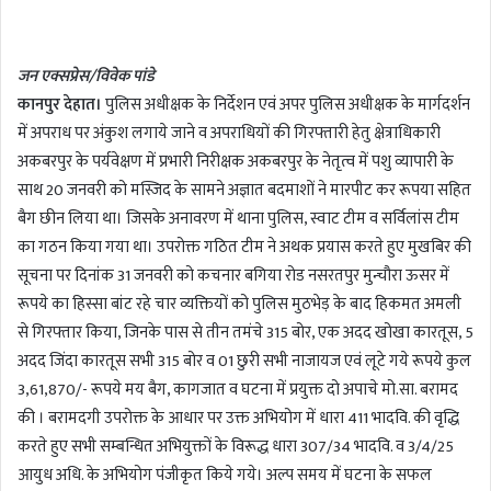
n
d
जन एक्सप्रेस/विवेक पांडे
a
कानपुर देहात।
पुलिस अधीक्षक के निर्देशन एवं अपर पुलिस अधीक्षक के मार्गदर्शन
n
में अपराध पर अंकुश लगाये जाने व अपराधियों की गिरफ्तारी हेतु क्षेत्राधिकारी
e
m
अकबरपुर के पर्यवेक्षण में प्रभारी निरीक्षक अकबरपुर के नेतृत्व में पशु व्यापारी के
a
साथ 20 जनवरी को मस्जिद के सामने अज्ञात बदमाशों ने मारपीट कर रूपया सहित
i
बैग छीन लिया था। जिसके अनावरण में थाना पुलिस, स्वाट टीम व सर्विलांस टीम
l
का गठन किया गया था। उपरोक्त गठित टीम ने अथक प्रयास करते हुए मुखबिर की
सूचना पर दिनांक 31 जनवरी को कचनार बगिया रोड नसरतपुर मुन्चौरा ऊसर में
रूपये का हिस्सा बांट रहे चार व्यक्तियों को पुलिस मुठभेड़ के बाद हिकमत अमली
से गिरफ्तार किया, जिनके पास से तीन तमंचे 315 बोर, एक अदद खोखा कारतूस, 5
अदद जिंदा कारतूस सभी 315 बोर व 01 छुरी सभी नाजायज एवं लूटे गये रूपये कुल
3,61,870/- रूपये मय बैग, कागजात व घटना में प्रयुक्त दो अपाचे मो.सा. बरामद
की । बरामदगी उपरोक्त के आधार पर उक्त अभियोग में धारा 411 भादवि. की वृद्धि
करते हुए सभी सम्बन्धित अभियुक्तों के विरूद्ध धारा 307/34 भादवि. व 3/4/25
आयुध अधि. के अभियोग पंजीकृत किये गये। अल्प समय में घटना के सफल