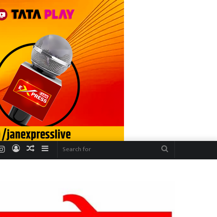
r
uTube
Instagram
Log
Random
Sidebar
Search
In
Article
for