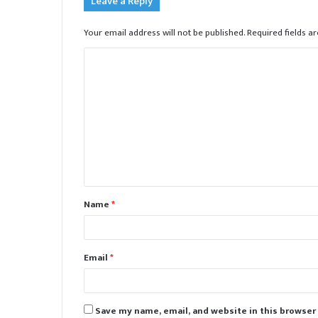
Leave a Reply
Your email address will not be published.
Required fields 
C
o
m
m
e
n
t
Name
*
*
Email
*
Save my name, email, and website in this browser