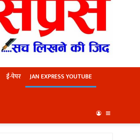
ई-पेपर
JAN EXPRESS YOUTUBE
Log
Sidebar
In