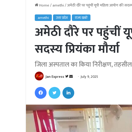
Home
/
amethi
/
अमेठी दौरे पर पहुंचीं यूपी महिला आयोग की सदस्य प
amethi
उत्तर प्रदेश
राज्य खबरें
अमेठी दौरे पर पहुंची
सदस्य प्रियंका मौर्या
जिला अस्पताल का किया निरीक्षण, तहसील म
Jan Express
F
S
July 9, 2025
o
e
Facebook
Twitter
LinkedIn
l
n
l
d
o
a
w
n
o
e
n
m