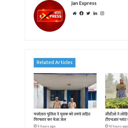
Jan Express
We
Fac
Twi
Lin
Inst
bsi
eb
tte
ked
agr
te
oo
r
In
am
k
Related Articles
पचदेवरा पुलिस ने युवक को तमंचे सहित
सीडीओ ने लोहिया
गिरफ्तार कर भेजा जेल
टीएचआर प्लांट 
9 hours ago
10 hours ago