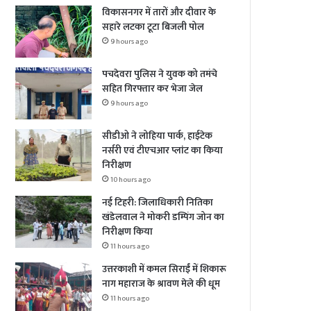
विकासनगर में तारों और दीवार के
सहारे लटका टूटा बिजली पोल
9 hours ago
पचदेवरा पुलिस ने युवक को तमंचे
सहित गिरफ्तार कर भेजा जेल
9 hours ago
सीडीओ ने लोहिया पार्क, हाईटेक
नर्सरी एवं टीएचआर प्लांट का किया
निरीक्षण
10 hours ago
नई टिहरी: जिलाधिकारी नितिका
खंडेलवाल ने मोकरी डम्पिंग जोन का
निरीक्षण किया
11 hours ago
उत्तरकाशी में कमल सिराईं में शिकारू
नाग महाराज के श्रावण मेले की धूम
11 hours ago