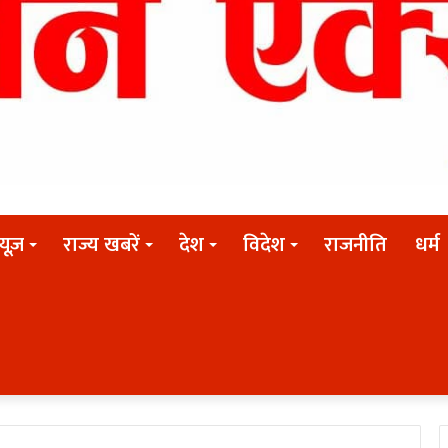
न्यूज़
राज्य खबरें
देश
विदेश
राजनीति
धर्म