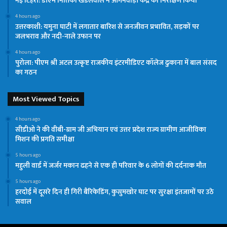
नई टिहरी: डीएम नितिका खंडेलवाल ने आंगनवाड़ी केंद्र का निरीक्षण किया
4 hours ago
उत्तरकाशी: यमुना घाटी में लगातार बारिश से जनजीवन प्रभावित, सड़कों पर
जलभराव और नदी-नाले उफान पर
4 hours ago
पुरोला: पीएम श्री अटल उत्कृष्ट राजकीय इंटरमीडिएट कॉलेज ढुकाना में बाल संसद
का गठन
Most Viewed Topics
4 hours ago
सीडीओ ने की वीबी-ग्राम जी अभियान एवं उत्तर प्रदेश राज्य ग्रामीण आजीविका
मिशन की प्रगति समीक्षा
5 hours ago
महुली वार्ड में जर्जर मकान ढहने से एक ही परिवार के 6 लोगों की दर्दनाक मौत
5 hours ago
हरदोई में दूसरे दिन ही गिरी बैरिकेडिंग, कुसुमखोर घाट पर सुरक्षा इंतजामों पर उठे
सवाल