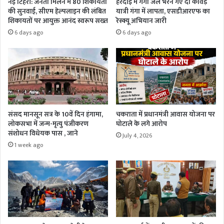
नई टिहरी: जनता मिलन में 80 शिकायतों
हरदोई में गंगा जल भरने गए दो कांवड़
की सुनवाई, सीएम हेल्पलाइन की लंबित
यात्री गंगा में लापता, एसडीआरएफ का
शिकायतों पर आयुक्त आनंद स्वरूप सख्त
रेस्क्यू अभियान जारी
6 days ago
6 days ago
संसद मानसून सत्र के 10वें दिन हंगामा,
चकराता में प्रधानमंत्री आवास योजना पर
लोकसभा में जन्म-मृत्यु पंजीकरण
घोटाले के लगे आरोप
संशोधन विधेयक पास , जाने
July 4, 2026
1 week ago