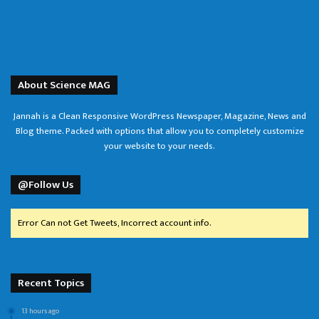
About Science MAG
Jannah is a Clean Responsive WordPress Newspaper, Magazine, News and
Blog theme. Packed with options that allow you to completely customize
your website to your needs.
@Follow Us
Error Can not Get Tweets, Incorrect account info.
Recent Topics
13 hours ago