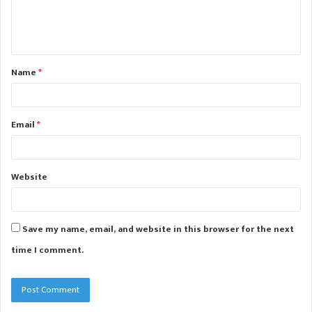
e
n
t
Name
*
*
Email
*
Website
Save my name, email, and website in this browser for the next
time I comment.