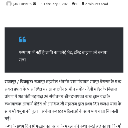
JAN EXPRESS
S
February 8, 2021
0
2 minutes read
e
n
d
a
n
e
परमात्मा में नहीं है जाति का कोई भेद, दरिद्र ब्राह्मण को बनाया
m
a
राजा
i
l
राजापुर / चित्रकूट।
राजापुर तहसील अंतर्गत ग्राम पंचायत रायपुर बेरारुर के मध्य
सगरा प्रपात के पास स्थित मराठा कालीन प्राचीन समोगर देवी मंदिर के विशाल
प्रांगण में शत चंडी महायज्ञ एवं संगीतमय श्रीमदभागवत कथा ज्ञान यज्ञ के
कथावाचक आचार्य पंडित श्री अरविन्द जी महाराज द्वारा प्रथम दिन कलश यात्रा के
साथ माँ यमुना की पूजा – अर्चना कर 101 महिलाओं के साथ भव्य यात्रा निकाली
गई।
कथा के प्रथम दिन श्रीमद्भागवत पुराण के महत्व की कथा करते हुए बताया कि माँ