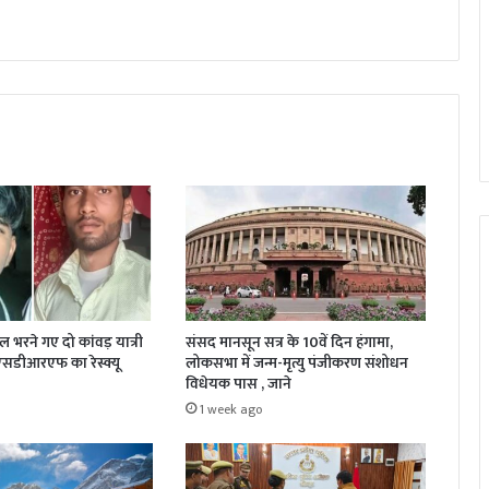
जल भरने गए दो कांवड़ यात्री
संसद मानसून सत्र के 10वें दिन हंगामा,
 एसडीआरएफ का रेस्क्यू
लोकसभा में जन्म-मृत्यु पंजीकरण संशोधन
विधेयक पास , जाने
1 week ago