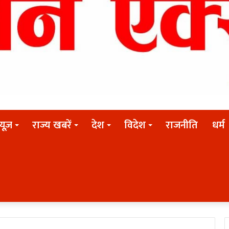
न्यूज़
राज्य खबरें
देश
विदेश
राजनीति
धर्म