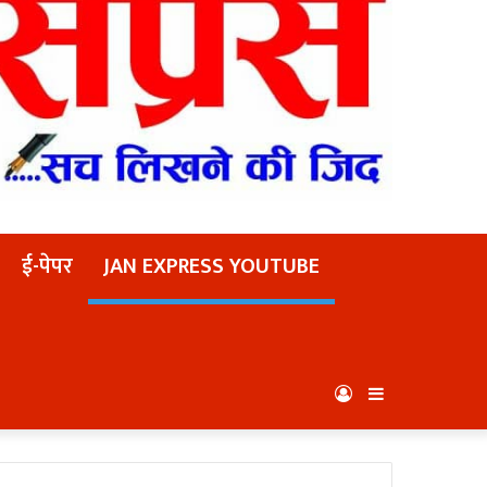
ई-पेपर
JAN EXPRESS YOUTUBE
Log
Sidebar
In