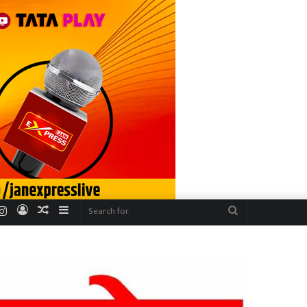
r
uTube
Instagram
Log
Random
Sidebar
Search
In
Article
for