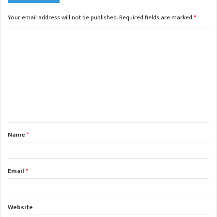
Your email address will not be published.
Required fields are marked
*
C
o
m
m
e
n
t
Name
*
*
Email
*
Website