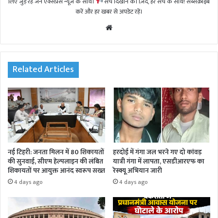
लिए जुड़े रहें जन एक्सप्रेस न्यूज़ के साथ।
सच दिखाने की ज़िद, हर सच के साथ! सब्सक्राइब
करें और हर खबर से अपडेट रहें।
We
bsi
te
Related Articles
नई टिहरी: जनता मिलन में 80 शिकायतों
हरदोई में गंगा जल भरने गए दो कांवड़
की सुनवाई, सीएम हेल्पलाइन की लंबित
यात्री गंगा में लापता, एसडीआरएफ का
शिकायतों पर आयुक्त आनंद स्वरूप सख्त
रेस्क्यू अभियान जारी
4 days ago
4 days ago