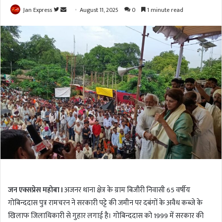
Jan Express
F
S
August 11, 2025
0
1 minute read
o
e
l
n
l
d
o
a
w
n
o
e
n
m
T
a
w
i
i
l
t
t
e
r
जन एक्सप्रेस महोबा l
अजनर थाना क्षेत्र के ग्राम बिजौरी निवासी 65 वर्षीय
गोबिन्ददास पुत्र रामचरन ने सरकारी पट्टे की जमीन पर दबंगों के अवैध कब्जे के
खिलाफ जिलाधिकारी से गुहार लगाई है। गोबिन्ददास को 1999 में सरकार की