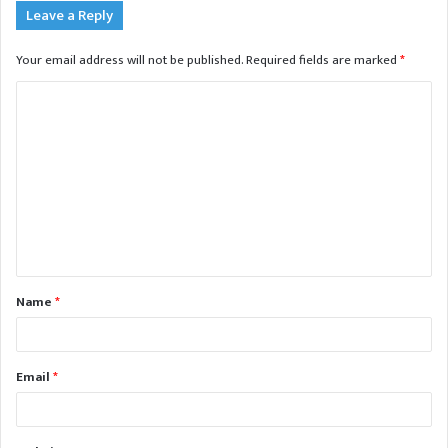
Leave a Reply
Your email address will not be published.
Required fields are marked
*
C
o
m
m
e
n
t
Name
*
*
Email
*