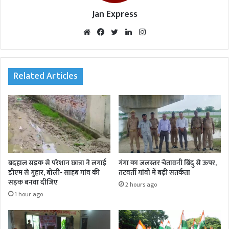
Jan Express
We
Fac
Twi
Lin
Inst
bsi
eb
tte
ked
agr
te
oo
r
In
am
k
Related Articles
बदहाल सड़क से परेशान छात्रा ने लगाई
गंगा का जलस्तर चेतावनी बिंदु से ऊपर,
डीएम से गुहार, बोली- साहब गांव की
तटवर्ती गांवों में बढ़ी सतर्कता
सड़क बनवा दीजिए
2 hours ago
1 hour ago