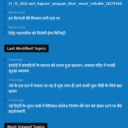
31_12_2022-anil_kapoor_anupam_kher_meet_rishabh_23278169
March 9, 2023
इन दिग्गजों की किस्मत लगी दांव पर
March 9, 2023
देवेंद्र फडणवीस को मिलेगी होम मिनिस्ट्री
Last Modified Topics
4 hours ago
हरदोई में कांवड़ियों के स्वागत को सजग हुआ प्रशासन, सकाहा मंदिर में परखी
सुरक्षा व्यवस्था
5 hours ago
नंशे के दल दल में फंसता जा रहा है युवा साथ ही आने वाली युवा पीढ़ी के लिये बड़ा
खतरा
21 hours ago
नई टिहरी के सुमन पार्क में मेडिकल कॉलेज निर्माण की मांग को लेकर धरने पर बैठे
प्रदर्शनकारी
Most Viewed Topics