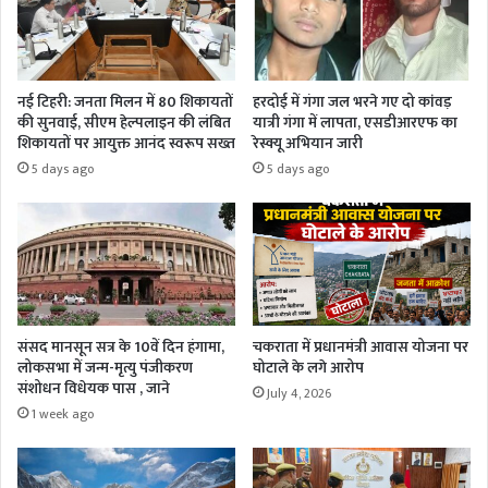
नई टिहरी: जनता मिलन में 80 शिकायतों
हरदोई में गंगा जल भरने गए दो कांवड़
की सुनवाई, सीएम हेल्पलाइन की लंबित
यात्री गंगा में लापता, एसडीआरएफ का
शिकायतों पर आयुक्त आनंद स्वरूप सख्त
रेस्क्यू अभियान जारी
5 days ago
5 days ago
संसद मानसून सत्र के 10वें दिन हंगामा,
चकराता में प्रधानमंत्री आवास योजना पर
लोकसभा में जन्म-मृत्यु पंजीकरण
घोटाले के लगे आरोप
संशोधन विधेयक पास , जाने
July 4, 2026
1 week ago