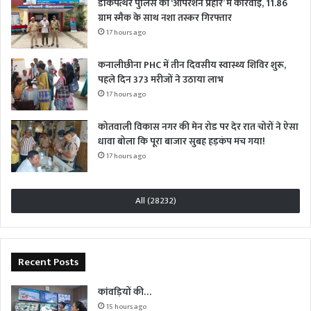
डाकपत्थर पुलिस की ‘ऑपरेशन प्रहार’ में कार्रवाई, 11.86
ग्राम स्मैक के साथ नशा तस्कर गिरफ्तार
17 hours ago
कनालीछीना PHC में तीन दिवसीय स्वास्थ्य शिविर शुरू,
पहले दिन 373 मरीजों ने उठाया लाभ
17 hours ago
कोतवाली विकास नगर की मेन रोड पर देर रात चोरों ने ऐसा
धावा बोला कि पूरा बाजार सुबह हड़कंप मच गया!
17 hours ago
All (28232)
Recent Posts
कांवड़ियों की…
15 hours ago