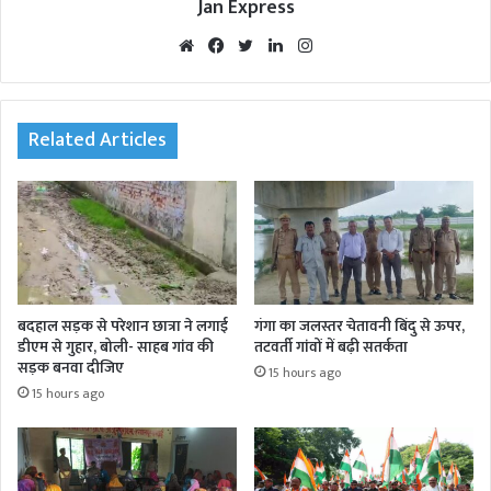
Jan Express
We
Fac
Twi
Lin
Inst
bsi
eb
tte
ked
agr
te
oo
r
In
am
k
Related Articles
बदहाल सड़क से परेशान छात्रा ने लगाई
गंगा का जलस्तर चेतावनी बिंदु से ऊपर,
डीएम से गुहार, बोली- साहब गांव की
तटवर्ती गांवों में बढ़ी सतर्कता
सड़क बनवा दीजिए
15 hours ago
15 hours ago