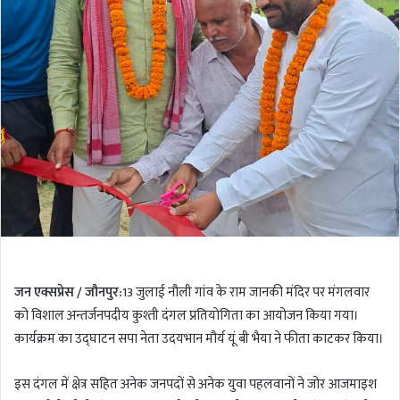
l
d
o
a
w
n
o
e
n
m
T
a
w
i
i
l
t
t
e
r
जन एक्सप्रेस / जौनपुर:
13 जुलाई नौली गांव के राम जानकी मंदिर पर मंगलवार
को विशाल अन्तर्जनपदीय कुश्ती दंगल प्रतियोगिता का आयोजन किया गया।
कार्यक्रम का उद्घाटन सपा नेता उदयभान मौर्य यूं बी भैया ने फीता काटकर किया।
इस दंगल में क्षेत्र सहित अनेक जनपदों से अनेक युवा पहलवानों ने जोर आजमाइश