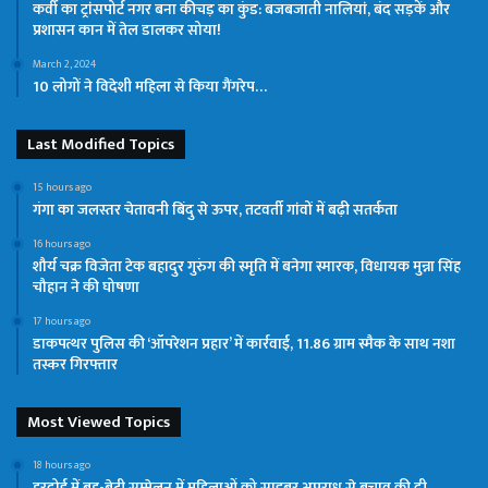
कर्वी का ट्रांसपोर्ट नगर बना कीचड़ का कुंड: बजबजाती नालियां, बंद सड़कें और
प्रशासन कान में तेल डालकर सोया!
March 2, 2024
10 लोगों ने विदेशी महिला से किया गैंगरेप…
Last Modified Topics
15 hours ago
गंगा का जलस्तर चेतावनी बिंदु से ऊपर, तटवर्ती गांवों में बढ़ी सतर्कता
16 hours ago
शौर्य चक्र विजेता टेक बहादुर गुरुंग की स्मृति में बनेगा स्मारक, विधायक मुन्ना सिंह
चौहान ने की घोषणा
17 hours ago
डाकपत्थर पुलिस की ‘ऑपरेशन प्रहार’ में कार्रवाई, 11.86 ग्राम स्मैक के साथ नशा
तस्कर गिरफ्तार
Most Viewed Topics
18 hours ago
हरदोई में बहू-बेटी सम्मेलन में महिलाओं को साइबर अपराध से बचाव की दी