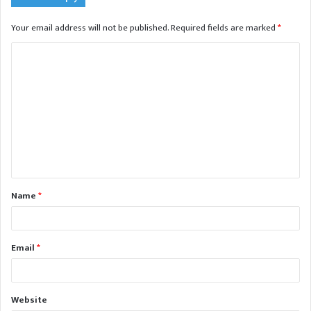
Your email address will not be published.
Required fields are marked
*
C
o
m
m
e
n
t
Name
*
*
Email
*
Website