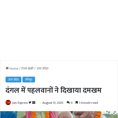
Home
/
राज्य खबरें
/
उत्तर प्रदेश
उत्तर प्रदेश
जौनपुर
दंगल में पहलवानों ने दिखाया दमखम
Jan Express
F
S
August 13, 2025
0
1 minute read
o
e
l
n