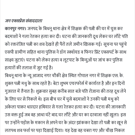
n
d
जन एक्सप्रेस संवाददाता
a
कानपुर नगर।
जनपद के बिधनू थाना क्षेत्र में शिक्षक की पत्नी की घर में घुस कर
n
बदमाशों ने गला रेतकर हत्या कर दी। घटना की जानकारी दूध लेकर घर लौटे पति
e
m
को रक्तरंजित पत्नी का शव देखते ही पैरों तले जमीन खिसक गई। सूचना पर पहुंचे
a
एसपी ग्रामीण सहित थाना पुलिस ने डॉग स्क्वॉयड व फिंगर प्रिंट एक्सपर्ट के साथ
i
साक्ष्य जुटाएं। घटना को लेकर हत्या व लूटपाट के बिन्दुओं पर जांच कर पुलिस
l
हत्यारों की तलाश में जुट गई है।
बिधनू थाना के न्यू आजाद नगर चौकी क्षेत्र स्थित गोपाल नगर में शिक्षक एस. के.
शुक्ल पत्नी मधु के साथ रहते हैं। बेटा शुभम एयरफोर्स में कार्यरत है और इन दिनों
गुजरात में तैनात है। शुक्रवार सुबह करीब सात बजे पति रोजाना की तरह दूध लेने
के लिए घर से निकले थे। इस बीच घर में घुसे बदमाशों ने उनकी पत्नी मधु को
अकेला पाकर धारदार हथियार से गला रेतकर हत्या कर दी। घटना की जानकारी
उस वक्त हुई जब वह आधा घंटे बाद घर लौटे और घर का दरवाजा नहीं खुला। इस
पर उन्होंने पड़ोस के मकान से अपने घर के अंदर झांककर देखा तो पत्नी का खून से
लतपथ शव फर्श पर पड़ा दिखाई दिया। यह देख वह घबरा गए और चीख निकल