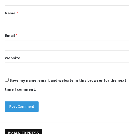
t
Name
*
*
Email
*
Website
Save my name, email, and website in this browser for the next
time I comment.
By JAN EXPRESS