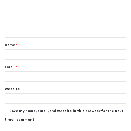
m
m
e
n
t
Name
*
*
Email
*
Website
Save my name, email, and website in this browser for the next
time I comment.