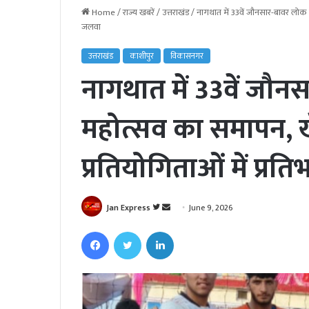
Home
/
राज्य खबरें
/
उत्तराखंड
/
नागथात में 33वें जौनसार-बावर लोक 
जलवा
उत्तराखंड
काशीपुर
विकासनगर
नागथात में 33वें जौन
महोत्सव का समापन, 
प्रतियोगिताओं में प्र
Jan Express
F
S
June 9, 2026
o
e
Facebook
Twitter
LinkedIn
l
n
l
d
o
a
w
n
o
e