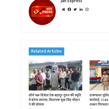
Jan Express
We
Fac
Twi
Lin
Inst
bsi
eb
tte
ked
agr
te
oo
r
In
am
k
Related Articles
शौर्य चक्र विजेता टेक बहादुर गुरुंग की स्मृति
डाकपत्थर पुलिस 
में बनेगा स्मारक, विधायक मुन्ना सिंह चौहान
कार्रवाई, 11.86
ने की घोषणा
तस्कर गिरफ्तार