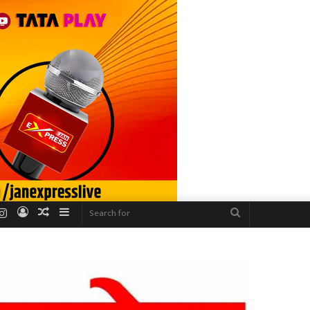
r
uTube
Instagram
Log
Random
Sidebar
Search
In
Article
for