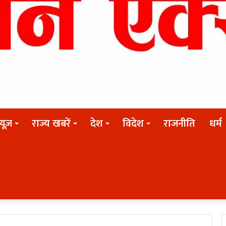
न्यूज़
राज्य खबरें
देश
विदेश
राजनीति
धर्म