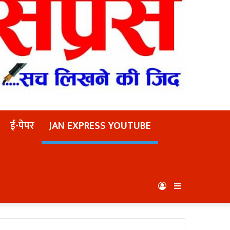
ई-पेपर
JAN EXPRESS YOUTUBE
Log
Sidebar
In