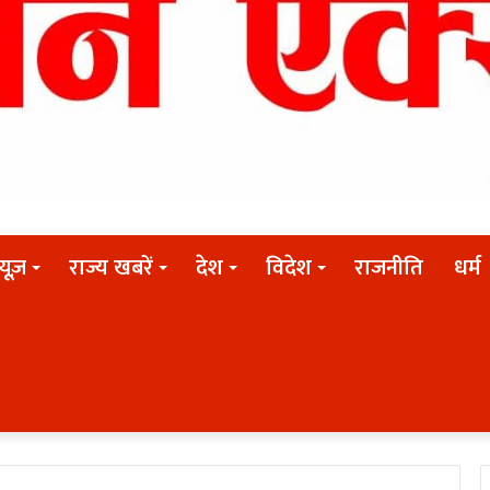
न्यूज़
राज्य खबरें
देश
विदेश
राजनीति
धर्म