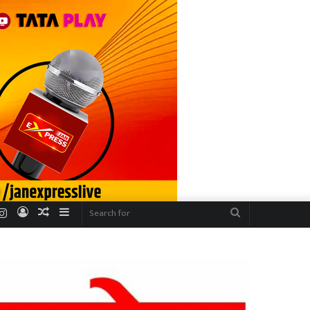
r
uTube
Instagram
Log
Random
Sidebar
Search
In
Article
for