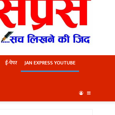
ई-पेपर
JAN EXPRESS YOUTUBE
Log
Sidebar
In