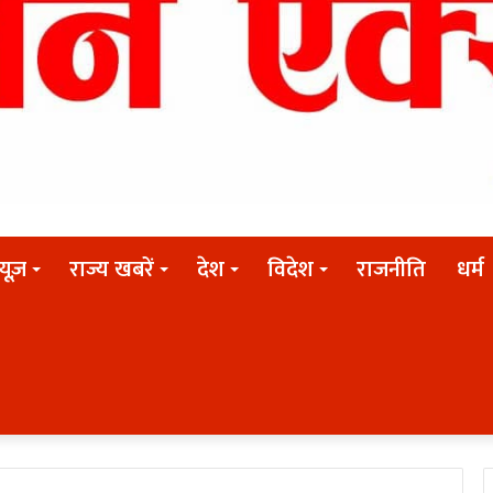
न्यूज़
राज्य खबरें
देश
विदेश
राजनीति
धर्म