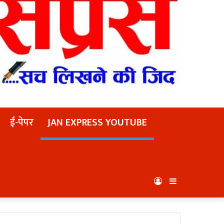
ई-पेपर
JAN EXPRESS YOUTUBE
Log
Sidebar
In