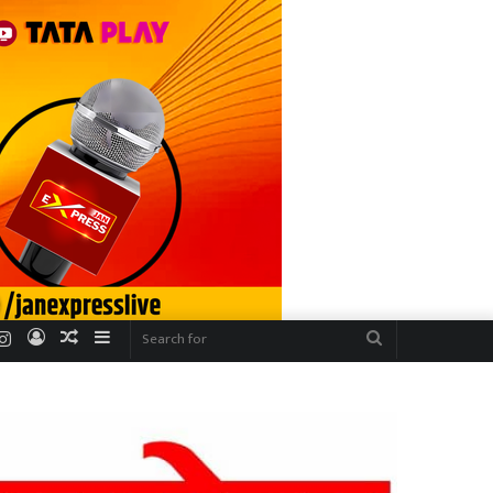
r
uTube
Instagram
Log
Random
Sidebar
Search
In
Article
for