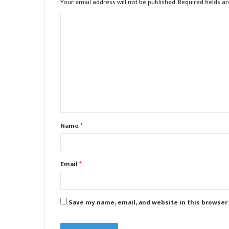
Your email address will not be published.
Required fields 
C
o
m
m
e
n
t
Name
*
*
Email
*
Save my name, email, and website in this browser