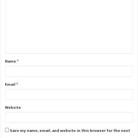
o
m
m
e
n
t
Name
*
*
Email
*
Website
Save my name, email, and website in this browser for the next