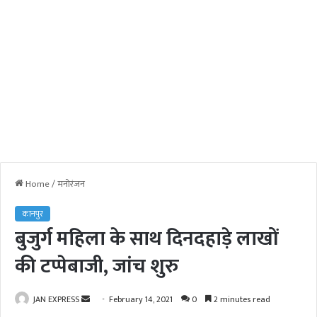
Home
/
मनोरंजन
कानपुर
बुजुर्ग महिला के साथ दिनदहाड़े लाखों
की टप्पेबाजी, जांच शुरु
JAN EXPRESS
S
February 14, 2021
0
2 minutes read
e