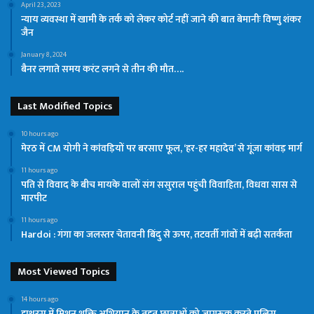
April 23, 2023
न्याय व्यवस्था में खामी के तर्क को लेकर कोर्ट नहीं जाने की बात बेमानीः विष्णु शंकर
जैन
January 8, 2024
बैनर लगाते समय करंट लगने से तीन की मौत….
Last Modified Topics
10 hours ago
मेरठ में CM योगी ने कांवड़ियों पर बरसाए फूल, ‘हर-हर महादेव’ से गूंजा कांवड़ मार्ग
11 hours ago
पति से विवाद के बीच मायके वालों संग ससुराल पहुंची विवाहिता, विधवा सास से
मारपीट
11 hours ago
Hardoi : गंगा का जलस्तर चेतावनी बिंदु से ऊपर, तटवर्ती गांवों में बढ़ी सतर्कता
Most Viewed Topics
14 hours ago
हाथरस में मिशन शक्ति अभियान के तहत छात्राओं को जागरूक करते पुलिस