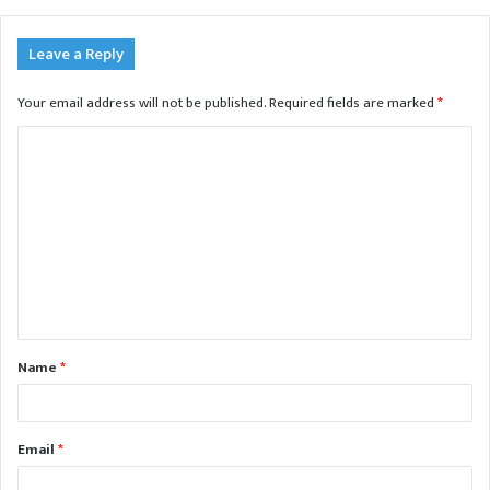
Leave a Reply
Your email address will not be published.
Required fields are marked
*
C
o
m
m
e
n
t
Name
*
*
Email
*