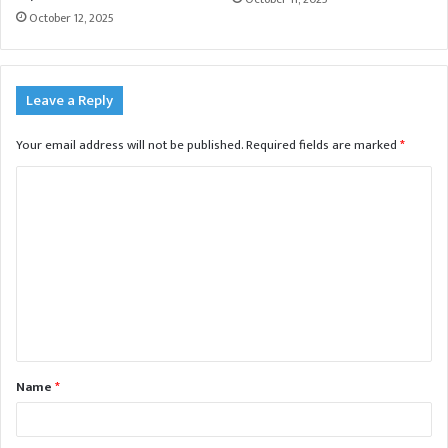
October 12, 2025
Leave a Reply
Your email address will not be published.
Required fields are marked
*
C
o
m
m
e
n
t
Name
*
*