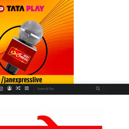
r
uTube
Instagram
Log
Random
Sidebar
Search
In
Article
for