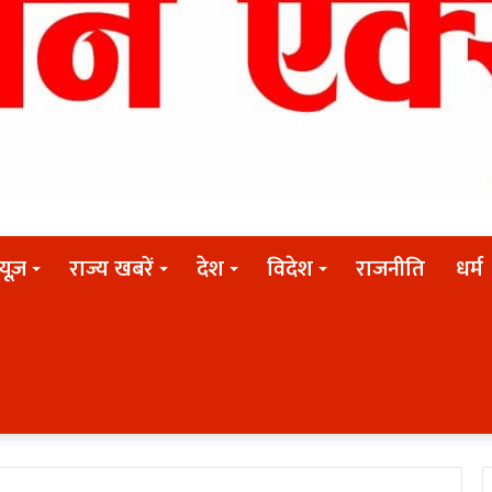
न्यूज़
राज्य खबरें
देश
विदेश
राजनीति
धर्म