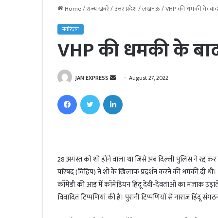
Home
/
राज्य खबरें
/
उत्तर प्रदेश
/
लखनऊ
/
VHP की धमकी के बाद प
मनोरंजन
VHP की धमकी के बाद 
JAN EXPRESS
S
August 27, 2022
e
Facebook
Twitter
LinkedIn
n
d
a
n
e
28 अगस्त को शो होने वाला था जिसे अब दिल्ली पुलिस ने रद्द कर दि
m
परिषद (विहिप) ने शो के खिलाफ प्रदर्शन करने की धमकी दी थी।
a
i
कॉमेडी की आड़ में कॉमेडियन हिंदू देवी-देवताओं का मजाक उड़ाते 
l
विवादित टिप्पणियां की हैं। पुरानी टिप्पणियों से नाराज हिंदू संगठ