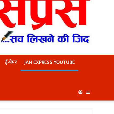
ई-पेपर
JAN EXPRESS YOUTUBE
Log
Sidebar
In