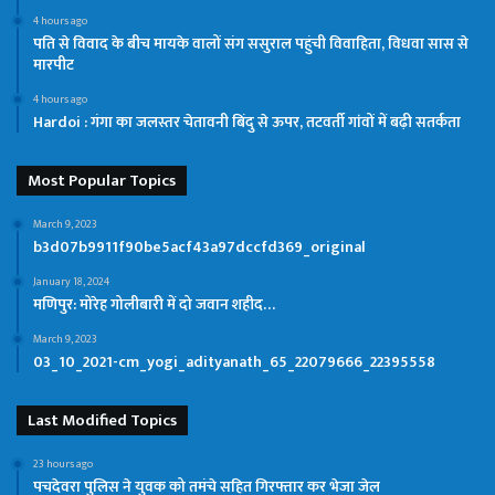
4 hours ago
पति से विवाद के बीच मायके वालों संग ससुराल पहुंची विवाहिता, विधवा सास से
मारपीट
4 hours ago
Hardoi : गंगा का जलस्तर चेतावनी बिंदु से ऊपर, तटवर्ती गांवों में बढ़ी सतर्कता
Most Popular Topics
March 9, 2023
b3d07b9911f90be5acf43a97dccfd369_original
January 18, 2024
मणिपुर: मोरेह गोलीबारी में दो जवान शहीद…
March 9, 2023
03_10_2021-cm_yogi_adityanath_65_22079666_22395558
Last Modified Topics
23 hours ago
पचदेवरा पुलिस ने युवक को तमंचे सहित गिरफ्तार कर भेजा जेल