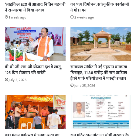
‘साइकिल E20 से आजाद नितिन गडकरी
का भव्य विमोचन, सांस्कृतिक कार्यक्रमों
ने राज्यसभा में दिया जवाब
ने मोहा मन
1 week ago
2 weeks ago
वी-बी-जी-राम-जी योजना देश में लागू,
रामायण सर्किट में नई पहचान बनाएगा
125 दिन रोजगार की गारंटी
चित्रकूट, 11.38 करोड़ की राम वाटिका
ईको पार्क परियोजना ने पकड़ी रफ्तार
July 2, 2026
June 25, 2026
बड़ा मंगल महोत्सव में उमड़ा श्रद्धा का
राम मंदिर दान घोटाला योगी सरकार के