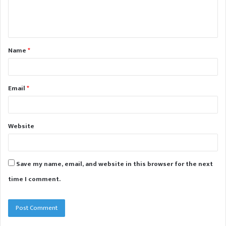
e
n
t
Name
*
*
Email
*
Website
Save my name, email, and website in this browser for the next
time I comment.