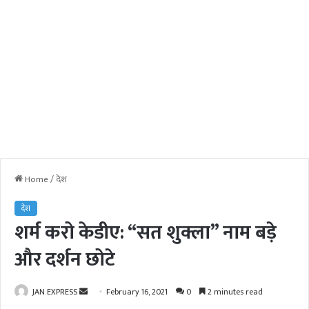
Home
/
देश
देश
शर्म करो केडीए: “सत शुक्ला” नाम बड़े
और दर्शन छोटे
JAN EXPRESS
S
February 16, 2021
0
2 minutes read
e