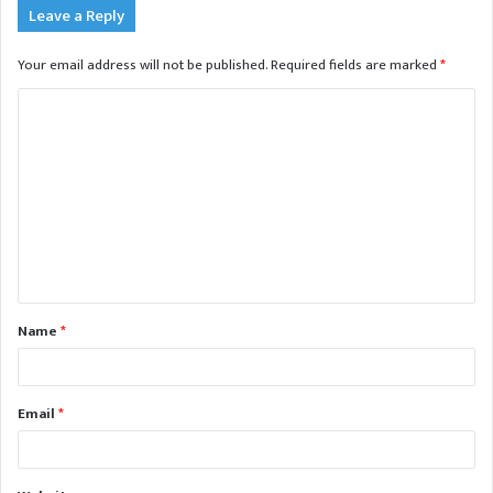
Leave a Reply
Your email address will not be published.
Required fields are marked
*
C
o
m
m
e
n
t
Name
*
*
Email
*