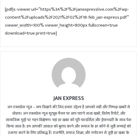
d
[pdfjs-viewer url=”https%3A%2F%2Fjanexpresslive.com%2Fwp-
a
content%2Fuploads%2F2021%2F02%2F18-feb_jan-express.pdf”
n
viewer_width=100% viewer_height=800px fullscreen=true
e
m
download=true print=true]
a
i
l
JAN EXPRESS
जन एक्सप्रेस न्यूज़ – सच दिखाने की ज़िद हमारा उद्देश्य है आपको सही और निष्पक्ष खबरों से
जोड़ना। जन एक्सप्रेस न्यूज़ यूट्यूब चैनल पर आप पाएंगे ताजा खबरें, विशेष रिपोर्ट, और
सामाजिक मुद्दों पर गहन विश्लेषण। यहां हर खबर को पूरी पारदर्शिता और ईमानदारी के साथ पेश
किया जाता है। हम आपकी आवाज़ को बुलंद करने और समाज के हर कोने से जुड़ी सच्चाई को
उजागर करने के लिए प्रतिबद्ध हैं। राजनीति, समाज, शिक्षा, और मनोरंजन से जुड़ी हर खबर के