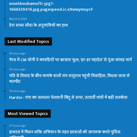
xmehboobamufti-jpg1-
1666339416.jpg.pagespeed.ic.eXwwymuycF
March 9, 2023
डेरा सच्चा सौदा के अनुयायियों का हाथ
Last Modified Topics
19 hours ago
मेरठ में CM योगी ने कांवड़ियों पर बरसाए फूल, ‘हर-हर महादेव’ से गूंजा कांवड़ मार्ग
19 hours ago
पति से विवाद के बीच मायके वालों संग ससुराल पहुंची विवाहिता, विधवा सास से
मारपीट
19 hours ago
Hardoi : गंगा का जलस्तर चेतावनी बिंदु से ऊपर, तटवर्ती गांवों में बढ़ी सतर्कता
Most Viewed Topics
23 hours ago
हाथरस में मिशन शक्ति अभियान के तहत छात्राओं को जागरूक करते पुलिस