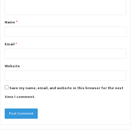
n
t
Name
*
*
Email
*
Website
Save my name, email, and website in this browser for the next
time I comment.